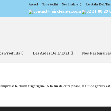
Accueil
Notre Société
Nos Produits
Les Aides De L’Eta
contact@airclean-er.com
02 31 88 29 
os Produits
Les Aides De L’Etat
Nos Partenaires
mpresse le fluide frigorigène. À la fin de cette phase, le fluide gazeux est